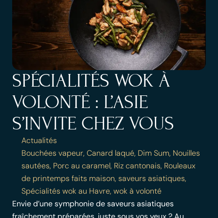
SPÉCIALITÉS WOK À
VOLONTÉ : L’ASIE
S’INVITE CHEZ VOUS
Actualités
Bouchées vapeur
,
Canard laqué
,
Dim Sum
,
Nouilles
sautées
,
Porc au caramel
,
Riz cantonais
,
Rouleaux
de printemps faits maison
,
saveurs asiatiques
,
Spécialités wok au Havre
,
wok à volonté
Envie d’une symphonie de saveurs asiatiques
fraîchement préparées, juste sous vos yeux ? Au