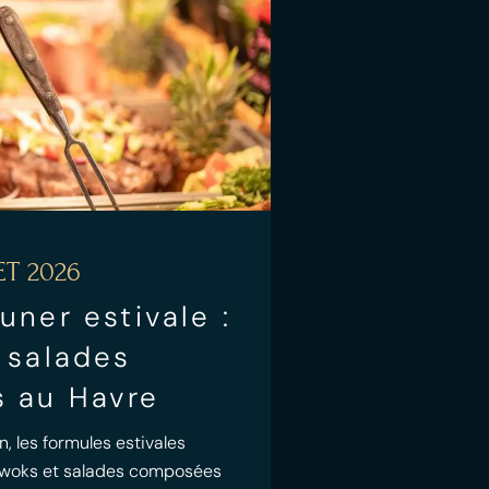
ET 2026
uner estivale :
 salades
 au Havre
n, les formules estivales
e woks et salades composées