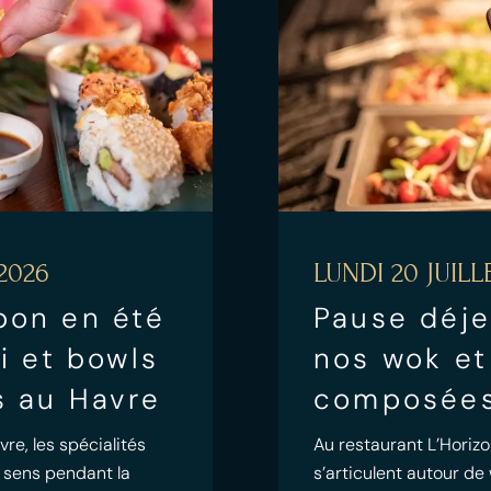
2026
LUNDI 20 JUILL
pon en été
Pause déje
mi et bowls
nos wok et
s au Havre
composées
re, les spécialités
Au restaurant L’Horizo
 sens pendant la
s’articulent autour d