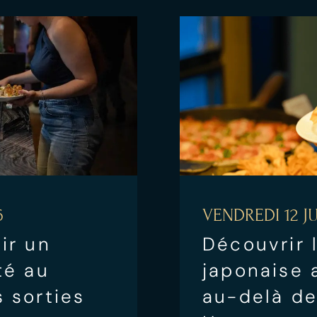
6
VENDREDI 12 JU
ir un
Découvrir 
té au
japonaise 
 sorties
au-delà de