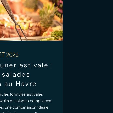
ET 2026
uner estivale :
 salades
 au Havre
n, les formules estivales
e woks et salades composées
ées. Une combinaison idéale