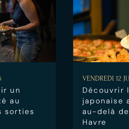
6
VENDREDI 12 JU
ir un
Découvrir 
té au
japonaise 
 sorties
au-delà de
Havre