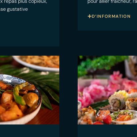
ux repas plus copieux,
pour allier fraîcheur, 
sse gustative
D’INFORMATION