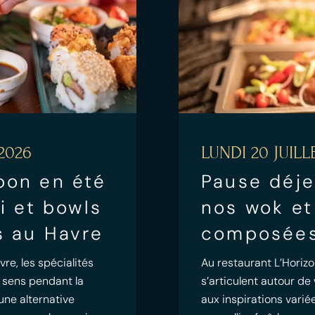
2026
LUNDI 20 JUILL
pon en été
Pause déje
mi et bowls
nos wok et
s au Havre
composées
re, les spécialités
Au restaurant L’Horizo
 sens pendant la
s’articulent autour d
 une alternative
aux inspirations vari