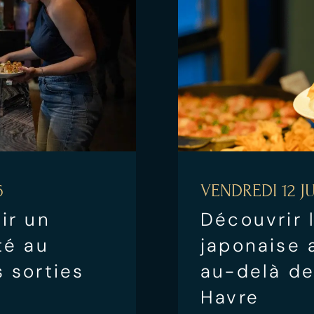
6
VENDREDI 12 JU
ir un
Découvrir 
té au
japonaise 
 sorties
au-delà de
Havre