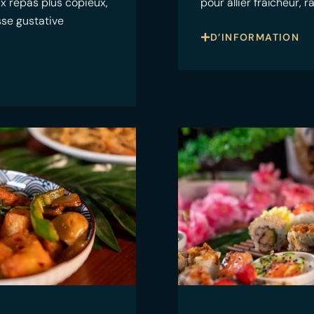
ux repas plus copieux,
pour allier fraîcheur, 
sse gustative
D’INFORMATION