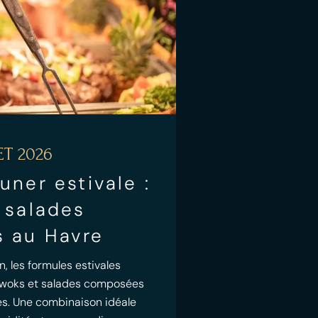
ET 2026
uner estivale :
 salades
 au Havre
n, les formules estivales
e woks et salades composées
ées. Une combinaison idéale