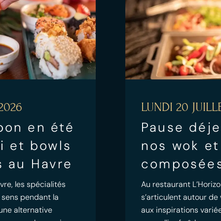
2026
LUNDI 20 JUILL
pon en été
Pause déje
mi et bowls
nos wok et
s au Havre
composées
re, les spécialités
Au restaurant L’Horizo
 sens pendant la
s’articulent autour d
 une alternative
aux inspirations vari