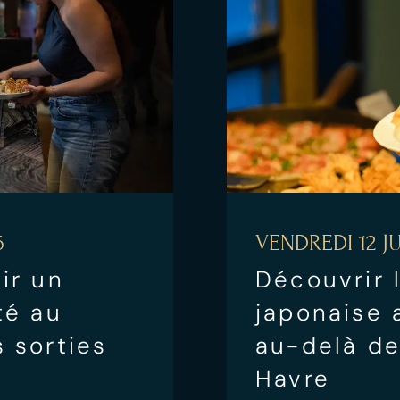
6
VENDREDI 12 JU
ir un
Découvrir 
té au
japonaise 
 sorties
au-delà de
Havre