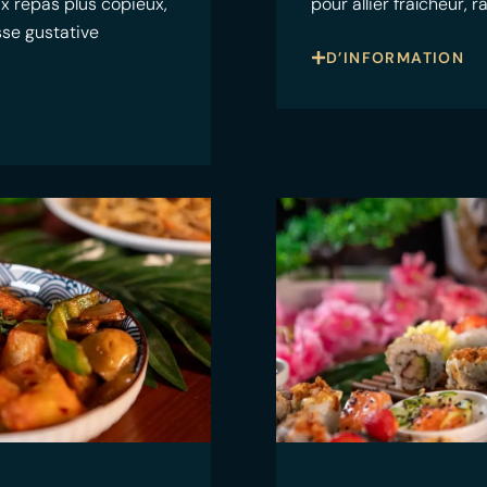
ux repas plus copieux,
pour allier fraîcheur, 
sse gustative
D’INFORMATION