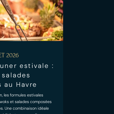
ET 2026
uner estivale :
 salades
 au Havre
n, les formules estivales
e woks et salades composées
ées. Une combinaison idéale