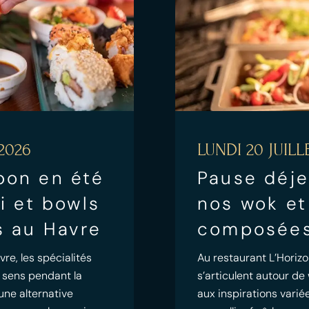
2026
LUNDI 20 JUILL
pon en été
Pause déje
mi et bowls
nos wok et
s au Havre
composées
re, les spécialités
Au restaurant L’Horizo
 sens pendant la
s’articulent autour d
 une alternative
aux inspirations vari