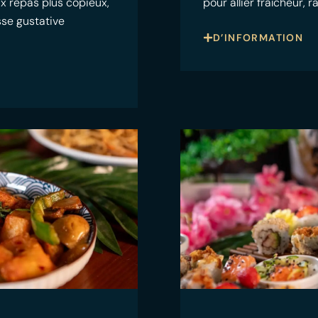
ux repas plus copieux,
pour allier fraîcheur, 
sse gustative
D’INFORMATION