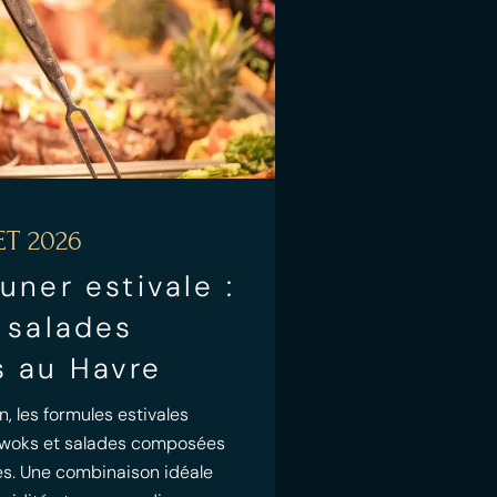
ET 2026
uner estivale :
 salades
 au Havre
n, les formules estivales
e woks et salades composées
ées. Une combinaison idéale