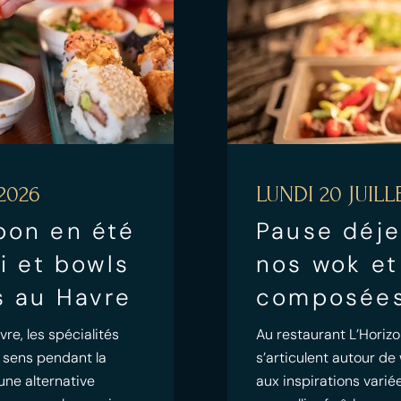
2026
LUNDI 20 JUILL
pon en été
Pause déje
mi et bowls
nos wok et
s au Havre
composées
re, les spécialités
Au restaurant L’Horizo
 sens pendant la
s’articulent autour d
 une alternative
aux inspirations vari