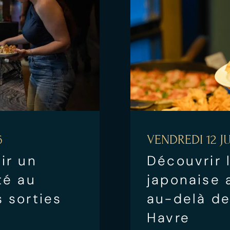
6
VENDREDI 12 JU
ir un
Découvrir 
té au
japonaise 
 sorties
au-delà de
Havre