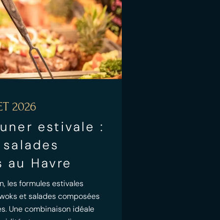
ET 2026
uner estivale :
 salades
 au Havre
n, les formules estivales
e woks et salades composées
ées. Une combinaison idéale