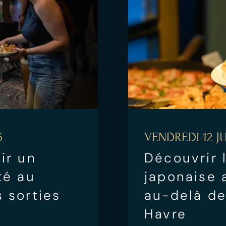
6
VENDREDI 12 JU
ir un
Découvrir 
té au
japonaise 
 sorties
au-delà de
Havre