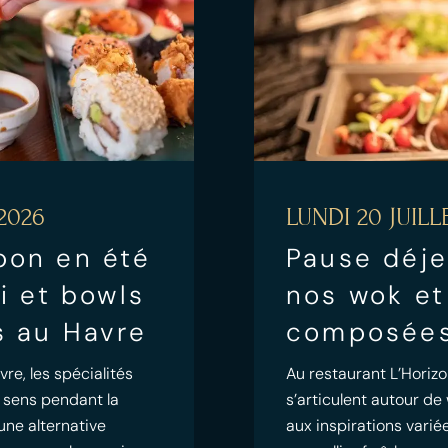
2026
LUNDI 20 JUILL
pon en été
Pause déje
mi et bowls
nos wok et
s au Havre
composées
re, les spécialités
Au restaurant L’Horizo
 sens pendant la
s’articulent autour d
 une alternative
aux inspirations vari