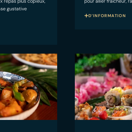
ux repas plus copieux,
pour allier fraîcheur, 
sse gustative
D’INFORMATION