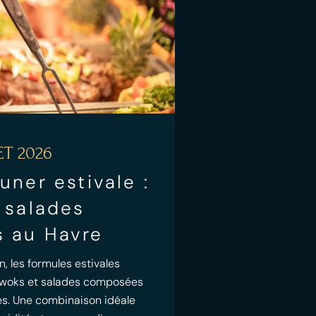
ET 2026
uner estivale :
 salades
 au Havre
n, les formules estivales
e woks et salades composées
ées. Une combinaison idéale