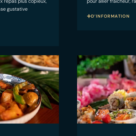
ux repas plus copieux,
pour allier fraîcheur, 
sse gustative
D’INFORMATION