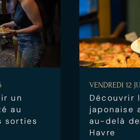
6
VENDREDI 12 JU
ir un
Découvrir 
té au
japonaise 
 sorties
au-delà de
Havre