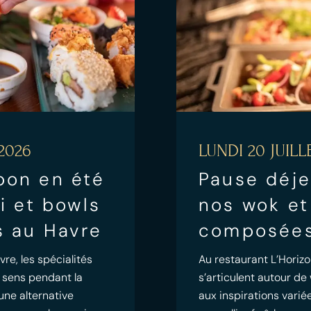
2026
LUNDI 20 JUILL
pon en été
Pause déje
mi et bowls
nos wok et
s au Havre
composées
re, les spécialités
Au restaurant L’Horizo
 sens pendant la
s’articulent autour d
 une alternative
aux inspirations vari